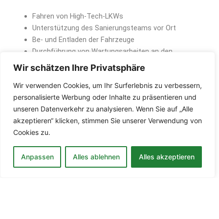
Fahren von High-Tech-LKWs
Unterstützung des Sanierungsteams vor Ort
Be- und Entladen der Fahrzeuge
Durchführung von Wartungsarbeiten an den
Fahrzeugen
Wir schätzen Ihre Privatsphäre
Anforderungen:
Wir verwenden Cookies, um Ihr Surferlebnis zu verbessern,
personalisierte Werbung oder Inhalte zu präsentieren und
unseren Datenverkehr zu analysieren. Wenn Sie auf „Alle
Gültiger LKW-Führerschein
akzeptieren“ klicken, stimmen Sie unserer Verwendung von
Technisches Verständnis und handwerkliches
Cookies zu.
Geschick
Teamfähigkeit und Zuverlässigkeit
Gute Deutschkenntnisse
Anpassen
Alles ablehnen
Alles akzeptieren
Wir bieten:
Überdurchschnittliches Gehalt
Sicherer Arbeitsplatz mit modernster Ausrüstung