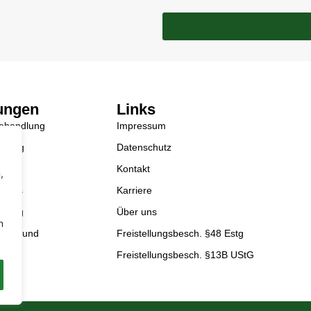
ungen
Links
Behandlung
Impressum
facing
Datenschutz
cke
Kontakt
,
rguss
Karriere
ierung
Über uns
n
nverbund
Freistellungsbesch. §48 Estg
gbau
Freistellungsbesch. §13B UStG