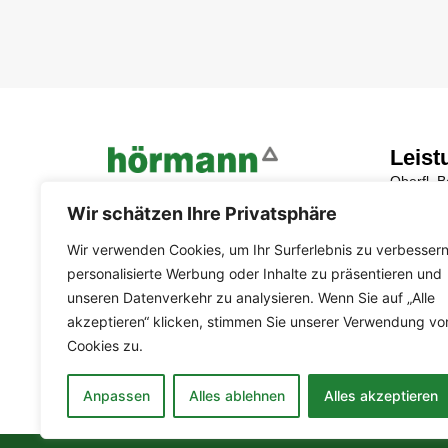
Leist
Oberfl. 
Die #1 wenn es um Straßensanierung
Wir schätzen Ihre Privatsphäre
Microsur
auf
Tränkde
höchstem Niveau geht!
Wir verwenden Cookies, um Ihr Surferlebnis zu verbessern
F
I
personalisierte Werbung oder Inhalte zu präsentieren und
Fugenve
a
n
unseren Datenverkehr zu analysieren. Wenn Sie auf „Alle
Vorprofil
c
s
akzeptieren“ klicken, stimmen Sie unserer Verwendung vo
e
t
Schichte
Cookies zu.
b
a
Fahrzeu
o
g
Anpassen
Alles ablehnen
Alles akzeptieren
o
r
k
a